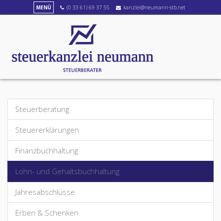
MENÜ
(0 33 61) 69 37 55
kanzlei@neumann-stb.net
Steuerberatung
Steuererklärungen
Finanzbuchhaltung
Lohn- und Gehaltsbuchhaltung
Jahresabschlüsse
Erben & Schenken